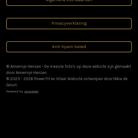
o
g
A
b
d
o
r
p
e
I
k
a
p
n
m
Privacyverklaring
Anti-Spam beleid
© Annemijn Henzen - De meeste foto's op deze website zijn gemaakt
door Annemijn Henzen.
© 2023 - 2026 Power Fit en Vitaal. Website ontworpen door Nikia de
Groot.
Powered by
JouwWeb