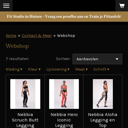
Ga
direct
𝐅𝐢𝐭 𝐒𝐭𝐮𝐝𝐢𝐨 𝐢𝐧 𝐇𝐮𝐢𝐳𝐞𝐧 - 𝐕𝐫𝐚𝐚𝐠 𝐞𝐞𝐧 𝐩𝐫𝐨𝐞𝐟𝐥𝐞𝐬 𝐚𝐚𝐧 𝐞𝐧 𝐓𝐫𝐚𝐢𝐧 𝐣𝐞 𝐅𝐢𝐭𝐭𝐚𝐬𝐭𝐢𝐜𝐡!
naar
de
hoofdinhoud
Home
»
Contact & Meer
»
Webshop
Webshop
7 resultaten
Sorteer:
Kleding
▾
Kleur
▾
Lijnvoering
▾
Maat
▾
Schrift
▾
Nebbia
Nebbia Hero
Nebbia Aloha
Scruch Butt
Iconic
Legging en
Legging
Legging
Top