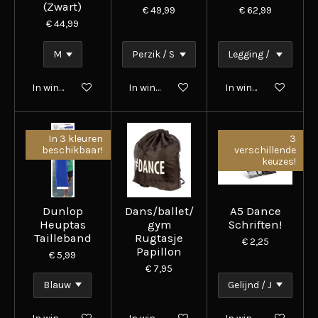
(Zwart)
€ 49,99
€ 62,99
€ 44,99
In winkelwagen
In winkelwagen
In winkelwagen
In 3 kleuren
3
beschikbaar!
verschillende
keuzes!
Dunlop
Dans/ballet/
A5 Dance
Heuptas
gym
Schriften!
Tailleband
Rugtasje
€ 2,25
Papillon
€ 5,99
€ 7,95