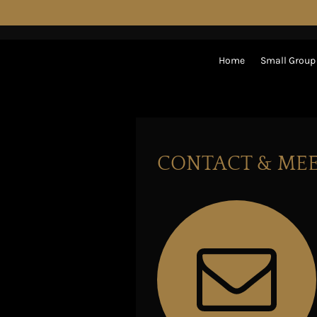
Ga
direct
naar
Home
Small Group
de
hoofdinhoud
CONTACT & ME