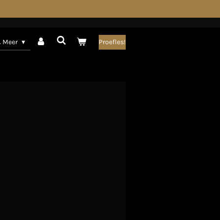
& Meer
Proefles!