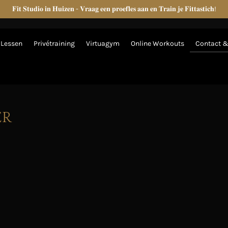
𝐅𝐢𝐭 𝐒𝐭𝐮𝐝𝐢𝐨 𝐢𝐧 𝐇𝐮𝐢𝐳𝐞𝐧 - 𝐕𝐫𝐚𝐚𝐠 𝐞𝐞𝐧 𝐩𝐫𝐨𝐞𝐟𝐥𝐞𝐬 𝐚𝐚𝐧 𝐞𝐧 𝐓𝐫𝐚𝐢𝐧 𝐣𝐞 𝐅𝐢𝐭𝐭𝐚𝐬𝐭𝐢𝐜𝐡!
 Lessen
Privétraining
Virtuagym
Online Workouts
Contact 
ER